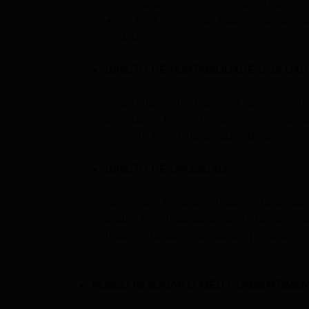
declaração, exercício ou defesa de 
Se tiver oposto ao tratamento, até s
dados.
DIREITO DE PORTABILIDADE DOS DA
Se o tratamento depender do consentime
dos dados tem o direito a receber os 
corrente e de leitura automática.
DIREITO DE OPOSIÇÃO
Nos casos em que o tratamento de dado
dados for efetuado para efeitos de mark
tratamento dos seus dados pessoais.
POSSO REVOGAR O MEU CONSENTIMEN