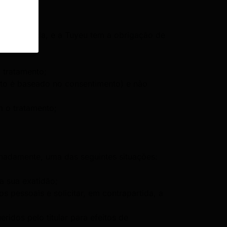
injustificada, e a Tuyeu tem a obrigação de
 tratamento;
nto é baseado no consentimento) e não
m o tratamento;
ignadamente, uma das seguintes situações:
a sua exatidão;
s pessoais e solicitar, em contrapartida, a
idos pelo titular para efeitos de