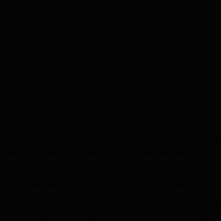
s
Novidades
Marcas
 Ferreira Carvalho, com o número de identificação fiscal 2
pital, com o telefone 238 603 282 (Chamada para a rede f
”.
e dados pessoais na acepção do Regulamento Geral sobre 
os a confiança que deposita em nós. Nesta Política de P
como os tratamos, com quem os partilhamos, durante qua