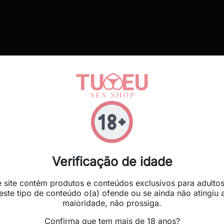
e de modo a assegurar que a partilha dos dados pessoais é
(por exemplo, devido a requisitos legais) o seu pedido pod
s medidas tomadas nesse sentido, no prazo máximo de um
a reclamação à Comissão Nacional de Proteção de Dados.
reito a obter da Tuyeu a confirmação de que os dados que l
 aos seus dados pessoais e aceder às informações previstas
Verificação de idade
e site contém produtos e conteúdos exclusivos para adultos
este tipo de conteúdo o(a) ofende ou se ainda não atingiu 
eito de obter da Tuyeu, sem demora injustificada, a retifi
maioridade, não prossiga.
Confirma que tem mais de 18 anos?