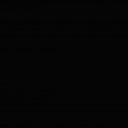
gada a terceiros prestadores de serviços da Tuyeu , nomea
a das encomendas.
tados por empresas subcontratadas pela Tuyeu, nomeadame
e utilizadores sobre os serviços, envio de informações sob
sas apenas os dados pessoais necessários para a prestação
espaço da União Europeia.
e si;
a incorreta ou incompleta;
os seus dados pessoais;
ntimento ou acordo e esse for efetuado por meios automat
 forma estruturada, comummente utilizada e num formato in
pecial cuidado de forma a que possamos assegurar a eficác