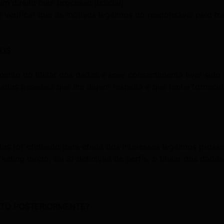
um direito num processo judicial;
e verificar que os motivos legítimos do responsável pelo t
DOS
nto do titular dos dados e esse consentimento tiver sido 
dados pessoais que lhe digam respeito e que tenha forneci
s for efetuado para efeito dos interesses legítimos pross
eting direto; ou 3) definição de perfis, o titular dos dado
TO POSTERIORMENTE?