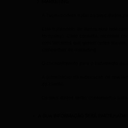
MARKETING
A Tuyeu poderá tratar os seus dados pa
Este tratamento de dados será realiza
formulário. Caso consinta, receberá co
com terceiros que gerem redes sociais
campanhas de marketing.
O consentimento para o tratamento de d
A autorização da subscrição da newslet
do cliente.
Os seus dados serão conservados para e
A SUA INFORMAÇÃO SERÁ PARTILHADA