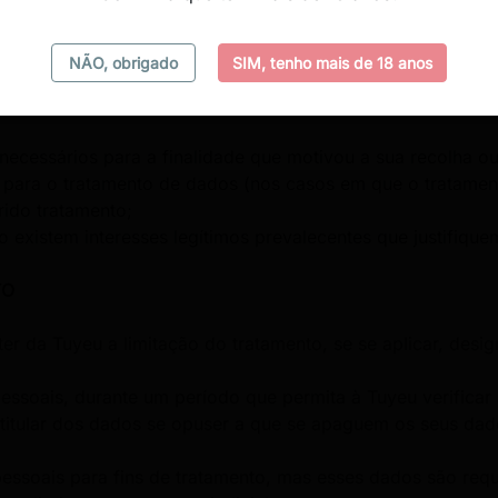
NÃO, obrigado
SIM, tenho mais de 18 anos
eito pedir à Tuyeu para apagar os seus dados, sem demora 
plique, designadamente, um dos seguintes motivos:
ecessários para a finalidade que motivou a sua recolha ou
to para o tratamento de dados (nos casos em que o tratame
rido tratamento;
o existem interesses legítimos prevalecentes que justifique
TO
bter da Tuyeu a limitação do tratamento, se se aplicar, des
essoais, durante um período que permita à Tuyeu verificar 
 titular dos dados se opuser a que se apaguem os seus dado
essoais para fins de tratamento, mas esses dados são requer