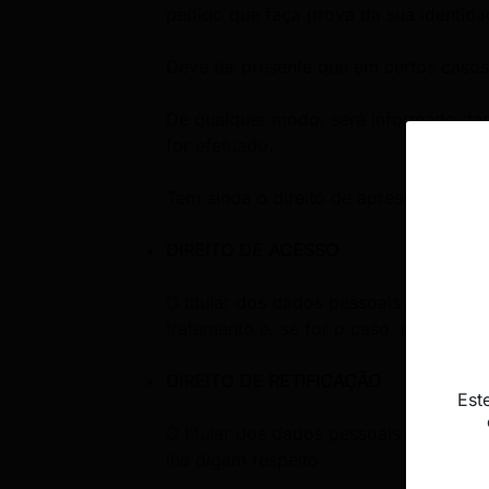
pedido que faça prova da sua identidad
Deve ter presente que em certos casos 
De qualquer modo, será informado da
for efetuado.
Tem ainda o direito de apresentar um
DIREITO DE ACESSO
O titular dos dados pessoais tem o di
tratamento e, se for o caso, de aceder
DIREITO DE RETIFICAÇÃO
Est
O titular dos dados pessoais tem o dir
lhe digam respeito.