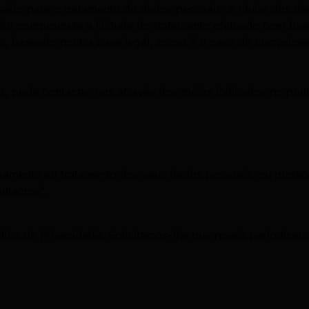
ário para o tratamento de dados pessoais, o titular dos dad
 não comprometa a licitude do tratamento efetuado com b
, baseado noutra base legal, como é o caso do cumprimen
o, pode contactar-nos através dos meios indicados no ponto
amente ao tratamento dos seus dados pessoais, ou pretend
ntactos“.
lítica de Privacidade. Solicitamos-lhe que reveja periodic