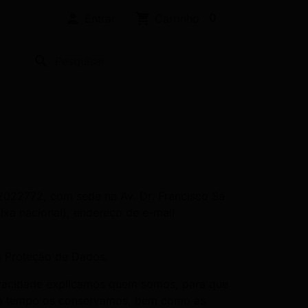

shopping_cart
0
Entrar
Carrinho
search
72022772, com sede na Av. Dr. Francisco Sá
ixa nacional), endereço de e-mail
a Proteção de Dados.
rivacidade explicamos quem somos, para que
nto tempo os conservamos, bem como as