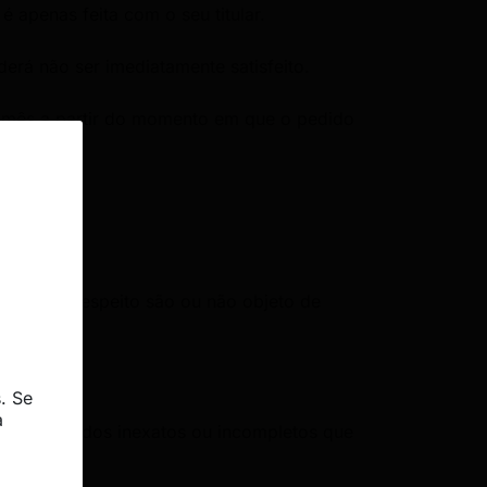
 apenas feita com o seu titular.
erá não ser imediatamente satisfeito.
 mês a partir do momento em que o pedido
he digam respeito são ou não objeto de
 na lei.
. Se
a
cação dos dados inexatos ou incompletos que