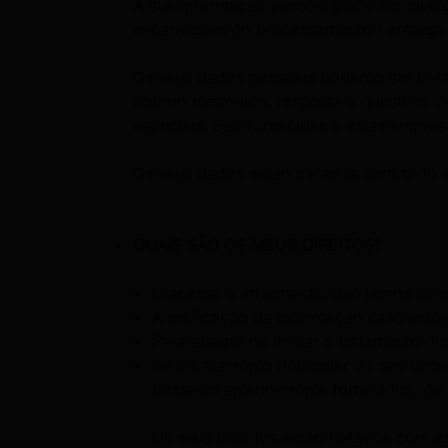
A sua informação pessoal pode ser divul
encarregues do processamento / entreg
Os seus dados pessoais poderão ser tra
correio eletrónico, resposta a questões d
especiais. São fornecidas a estas empre
Os seus dados serão tratados dentro do 
QUAIS SÃO OS MEUS DIREITOS?
O acesso à informação que temos sobr
A retificação da informação caso estej
Para apagar ou limitar o tratamento d
Se o tratamento depender do seu conse
pessoais anteriormente fornecidos, de
Os seus pedidos serão tratados com es