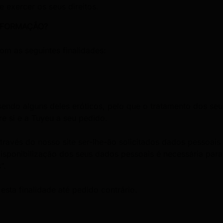
 exercer os seus direitos.
NFORMAÇÃO?
om as seguintes finalidades:
sendo alguns deles eróticos, pelo que o tratamento dos s
re si e a Tuyeu a seu pedido.
através do nosso site ser-lhe-ão solicitados dados pessoa
isponibilização dos seus dados pessoais é necessária para
”.
sta finalidade até pedido contrário.