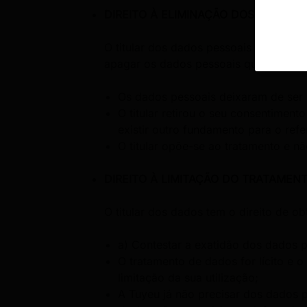
DIREITO À ELIMINAÇÃO DOS DADOS
O titular dos dados pessoais tem o dir
apagar os dados pessoais quando se a
Os dados pessoais deixaram de ser n
O titular retirou o seu consentimen
existir outro fundamento para o refe
O titular opõe-se ao tratamento e nã
DIREITO À LIMITAÇÃO DO TRATAMEN
O titular dos dados tem o direito de o
a) Contestar a exatidão dos dados p
O tratamento de dados for lícito e o
limitação da sua utilização;
A Tuyeu já não precisar dos dados p