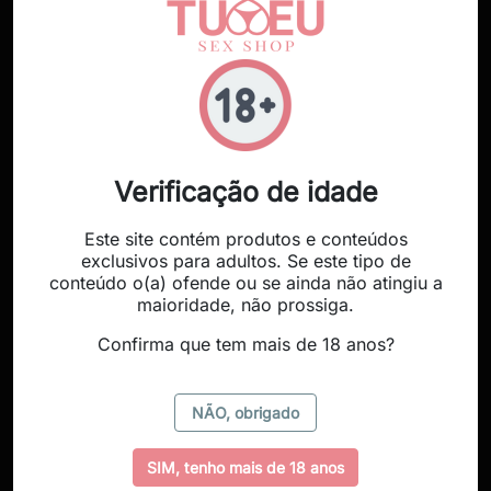

SPENCER &
Verificação de idade
FLEETWOOD -
PIRULITO DE PÉNIS DE
Este site contém produtos e conteúdos
CHOCOLATE DE LEITE
exclusivos para adultos. Se este tipo de
5,99 €
conteúdo o(a) ofende ou se ainda não atingiu a
maioridade, não prossiga.
Confirma que tem mais de 18 anos?
A mostrar 1-3 de 3 produto(s)
NÃO, obrigado
SIM, tenho mais de 18 anos