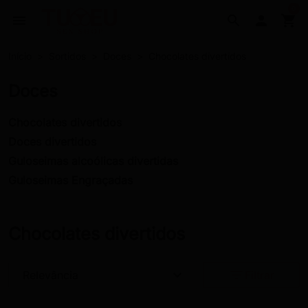
0
menu
search

shopping_cart
Início
Sortidos
Doces
Chocolates divertidos
Doces
Chocolates divertidos
Doces divertidos
Guloseimas alcoólicas divertidas
Guloseimas Engraçadas
Chocolates divertidos
expand_more
filter_list
Relevância
Filtrar