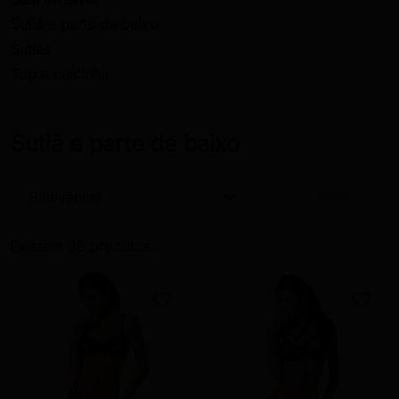
Sutiã e parte de baixo
Sutiãs
Top e calcinha
Sutiã e parte de baixo
expand_more
filter_list
Relevância
Filtrar
Existem 95 produtos.
favorite_border
favorite_border