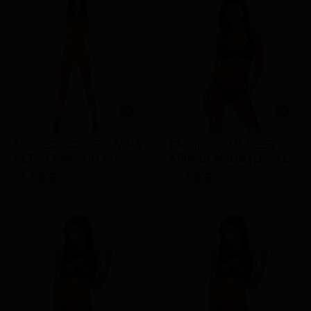
favorite_border
favorite_border


ME-SEDUCE - ZULMIRA
PASSION - MULHER
SET VERMELHO L/XL
ARIN CONJUNTO L/XL
35,99 €
33,99 €
favorite_border
favorite_border