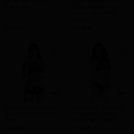
PEAS TOP LACE E
PEAS HALTER CROP
CALA L/XL
TOP E THONG PANTY
PANTY TAMANHO
ÚNICO
21,99 €
25,99 €
favorite_border
favorite_border


CHILIROSE - CR 4428
CHILIROSE - CR 4083
SUTI E CALA PRETO
CONJUNTO DUAS
S/M
PEAS PRETO S/M
26,99 €
27,99 €