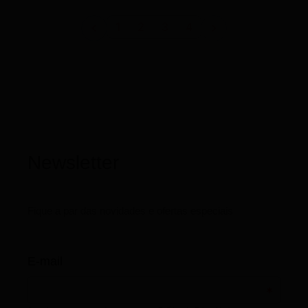
1
2
3
4

