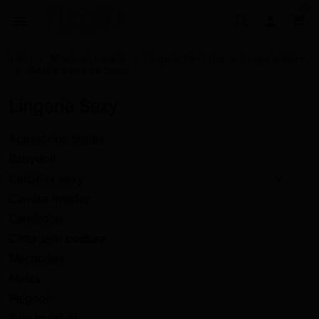
0
menu
search

shopping_cart
Início
Moda e Lingerie
Lingerie Feminina
Lingerie Sexy
Sutiã e parte de baixo
Lingerie Sexy
Acessórios Sutiãs
Babydoll
Calcinha sexy
Camisa interior
Camisolas
Cinta sem costura
Macacões
Meias
Peignoir
Saia Invisível