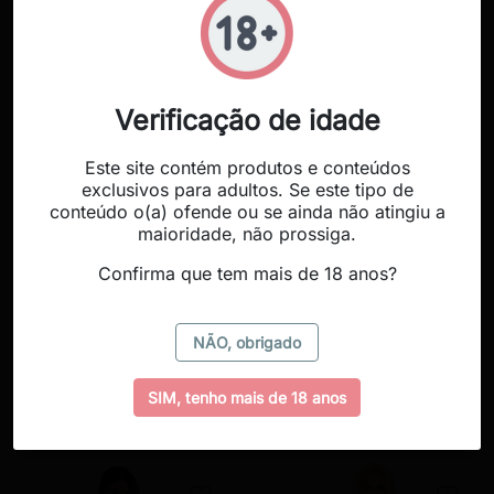
S/M
L/XL
35,25 €
35,25 €
Verificação de idade
favorite_border
favorite_border
Este site contém produtos e conteúdos
exclusivos para adultos. Se este tipo de
conteúdo o(a) ofende ou se ainda não atingiu a
maioridade, não prossiga.
Confirma que tem mais de 18 anos?


PASSION - WOMAN
CASMIR -CONJUNTO
NÃO, obrigado
CONJUNTO NORTE
BIQUÍNI LARA DUAS
L/XL
PEAS S/M
SIM, tenho mais de 18 anos
37,41 €
34,99 €