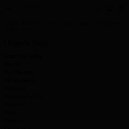
0
menu
search

shopping_cart
Início
Moda e Lingerie
Lingerie Feminina
Lingerie Sexy
Camisolas
Lingerie Sexy
Acessórios Sutiãs
Babydoll
Calcinha sexy
Camisa interior
Camisolas
Cinta sem costura
Macacões
Meias
Peignoir
Saia Invisível