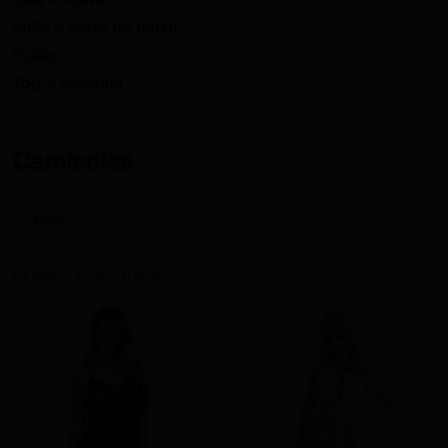
Sutiã e parte de baixo
Sutiãs
Top e calcinha
Camisolas
expand_more
filter_list
Relevância
Filtrar
Existem 6 produtos.
favorite_border
favorite_border