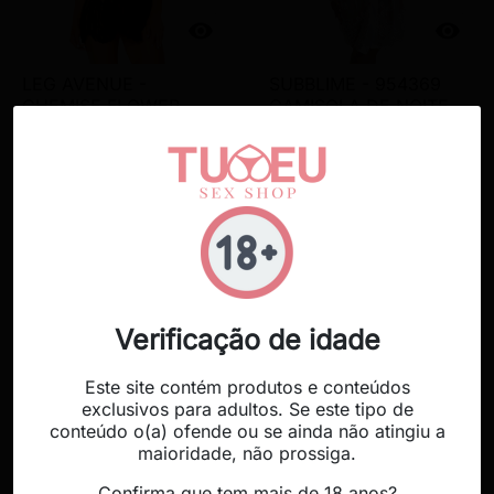


LEG AVENUE -
SUBBLIME - 954369
CHEMISE FLOWER
CAMISOLA DE NOITE
LACE
MANGA COMPRIDA
COM DESIGN FLORAL
BRANCO S/M
23,99 €
27,99 €
favorite_border
favorite_border
Verificação de idade
Este site contém produtos e conteúdos
exclusivos para adultos. Se este tipo de
conteúdo o(a) ofende ou se ainda não atingiu a


maioridade, não prossiga.
Confirma que tem mais de 18 anos?