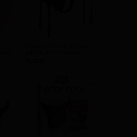
CALEXOTICS - BOUNDLESS

Vista rápida
ÍVEIS
TANGA COM LIGA L/XL
58,99 €
favorite_border
favorite_border