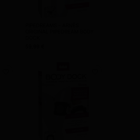
L
PIPEDREAMS - ARNÊS

Vista rápida
ORIGINAL PIPEDREAM BODY
DOCK
59,99 €
favorite_border
favorite_border