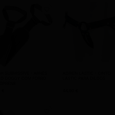
favorite_border
SH SUBMISSIVE - ARNÊS
ADRIEN LASTIC - CINTO

Vista rápida

Vista rápida
LO DOGGY COM FORRO
LASTIC PARA DILDOS
NOPRENE
9 €
44,90 €
favorite_border