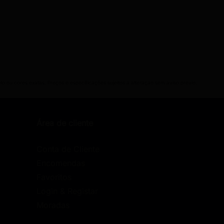
lo ou cores exatas. Preços e especificações sujeitos a alteração sem aviso prévio.
Área de cliente
Conta de Cliente
Encomendas
Favoritos
Login & Registar
Moradas