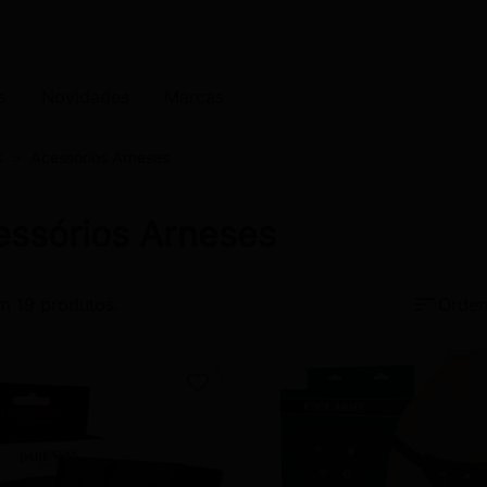
s
Novidades
Marcas
s
Acessórios Arneses
essórios Arneses
sort
m 19 produtos.
Orden
favorite_border