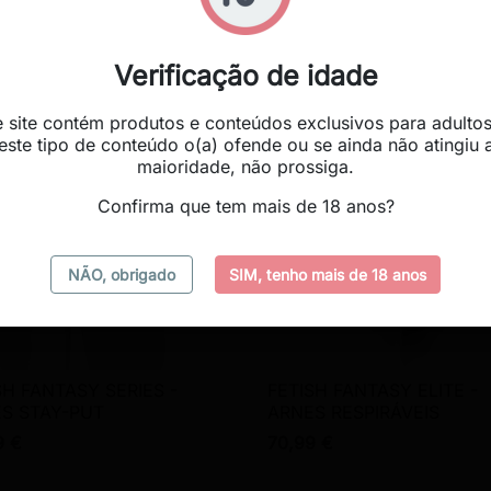
9 €
139,99 €
Verificação de idade
favorite_border
e site contém produtos e conteúdos exclusivos para adultos
este tipo de conteúdo o(a) ofende ou se ainda não atingiu 
maioridade, não prossiga.
Confirma que tem mais de 18 anos?
NÃO, obrigado
SIM, tenho mais de 18 anos
SH FANTASY SERIES -
FETISH FANTASY ELITE -

Vista rápida

Vista rápida
S STAY-PUT
ARNES RESPIRÁVEIS
9 €
70,99 €