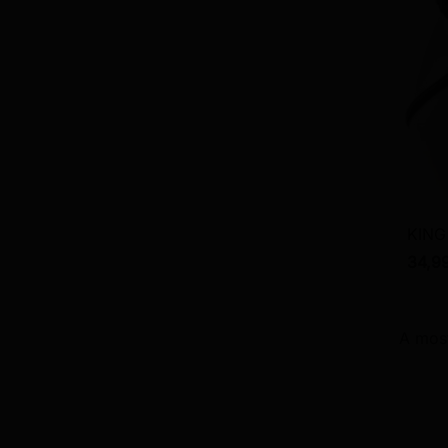
KING
34,9
A most