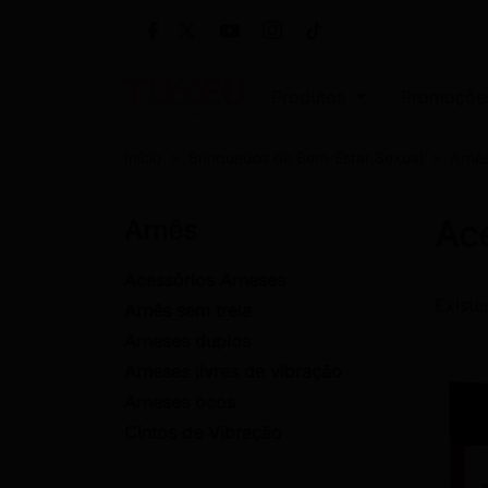
Produtos
Promoçõe
Início
Brinquedos de Bem-Estar Sexual
Arnê
Ac
Arnês
Acessórios Arneses
Existe
Arnês sem trela
Arneses duplos
Arneses livres de vibração
Arneses ocos
Cintos de Vibração