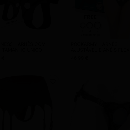
NESS - ARNÊS COM
ROCKARMY - ARNÊS

Vista rápida

Vista rápida
O TAMANHO ÚNICO
AJUSTÁVEL E ANÉIS FLEX
 €
46,99 €
favorite_border