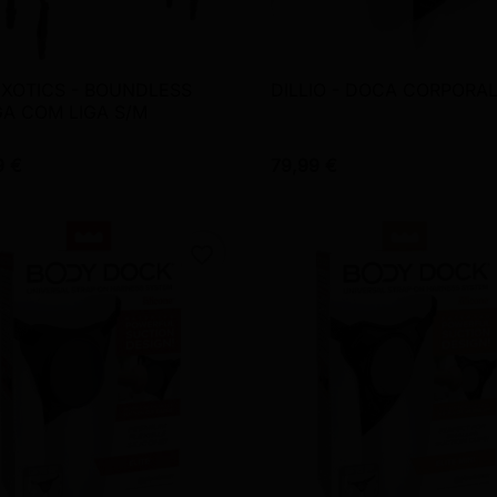
XOTICS - BOUNDLESS
DILLIO - DOCA CORPORA

Vista rápida

Vista rápida
A COM LIGA S/M
9 €
79,99 €
favorite_border