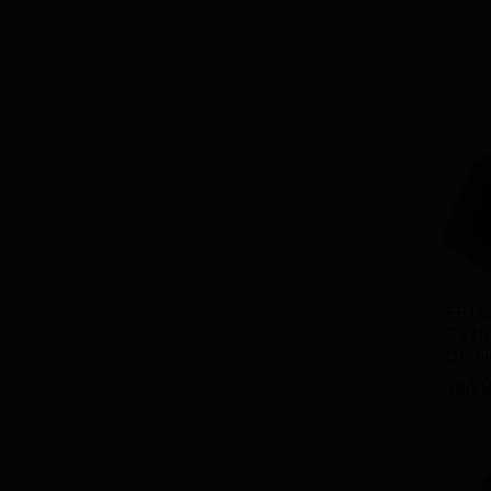
FETI
ESTI
DE 
18,9