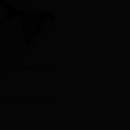
 COCK - ARNÊS FIT RITE

Vista rápida
9 €
rar 1-19 de 19 produto(s)