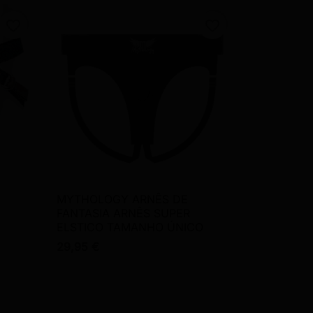
favorite_border
favorite_border
MYTHOLOGY ARNÊS DE

Vista rápida
FANTASIA ARNÊS SUPER
ELSTICO TAMANHO ÚNICO
29,95 €