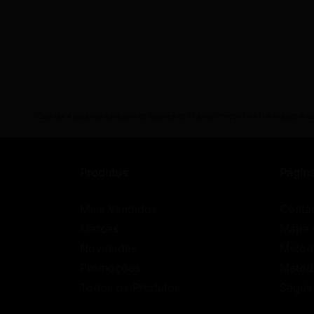
Este site é para uso exclusivo de maiores de 18 anos. Preços com IVA incluído à t
Produtos
Págin
Mais Vendidos
Conta
Marcas
Mapa 
Novidades
Métod
Promoções
Métod
Todos os Produtos
Segui