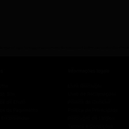
axa legal em vigor. As imagens apresentadas são ilustrativas e podem não conferir com o mode
as
Informações legais
ctos
Livre Resolução
do Site
Livro de Reclamações
os de Envio
Política de Cookies
os de Pagamento
Política de Privacidade
r Encomendas
Resolução de Litígios
Termos e Condições