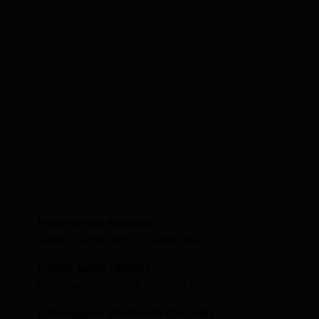
Entregue em 1 a 2 dias úteis



Adicionar ao carrinho
favorite_border
Partilhar
help_outline
Fazer pergunta sobre o produto
Pagamentos seguros
Vários pagamentos disponíveis
Envios super rápidos
Entregamos entre 1 a 2 dias úteis
Embalagens totalmente discretas