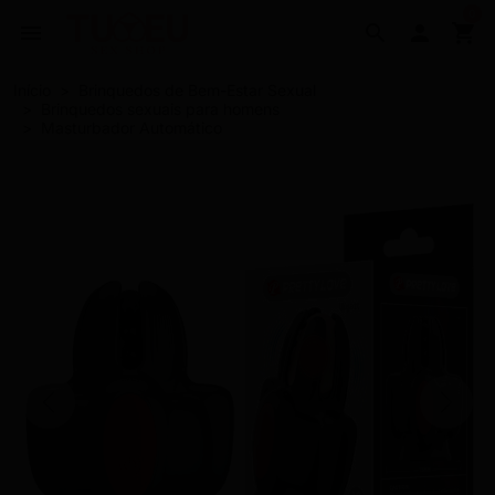
0
menu
search

shopping_cart
Início
Brinquedos de Bem-Estar Sexual
Brinquedos sexuais para homens
Masturbador Automático
Previous
Next