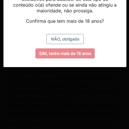
premium seguro para o corpo, proporciona uma
conteúdo o(a) ofende ou se ainda não atingiu a
maioridade, não prossiga.
sensação suave e agradável ao contato, enquanto seu
tamanho compacto garante um manuseio confortável e
Confirma que tem mais de 18 anos?
discreto. Graças à sua bateria recarregável via USB,
você pode desfrutar de sessões mais práticas e
ininterruptas.
NÃO, obrigado
10 funções de vibração para experiências intensas e
SIM, tenho mais de 18 anos
variadas.
Design compacto e ergonômico para uso
confortável e discreto.
Feito de silicone premium seguro para o corpo.
Textura macia e agradável ao toque.
Funcionamento silencioso para maior privacidade.
Bateria recarregável via USB.
Design moderno e elegante em preto e vermelho.
Ideal para a exploração e o bem-estar masculino.
A Pretty Love fabrica produtos seguindo rigorosos